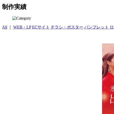
制作実績
All
｜
WEB・LP
ECサイト
チラシ・ポスター
パンフレット
ロ