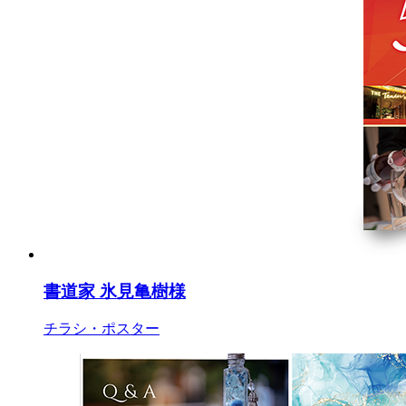
書道家 氷見亀樹様
チラシ・ポスター