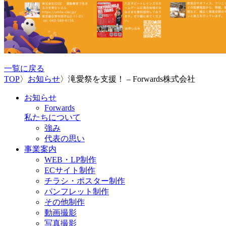
一覧に戻る
TOP
〉
お知らせ
〉
滝愛祭を支援！ – Forwards株式会社
お知らせ
Forwards
私たちについて
強み
代表の思い
事業案内
WEB・LP制作
ECサイト制作
チラシ・ポスター制作
パンフレット制作
その他制作
動画撮影
写真撮影