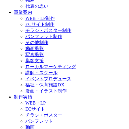
強み
代表の思い
事業案内
WEB・LP制作
ECサイト制作
チラシ・ポスター制作
パンフレット制作
その他制作
動画撮影
写真撮影
集客支援
ローカルマーケティング
講師・スクール
イベントプロデュース
福祉・保育施設DX
漫画・イラスト制作
制作実績
WEB・LP
ECサイト
チラシ・ポスター
パンフレット
動画