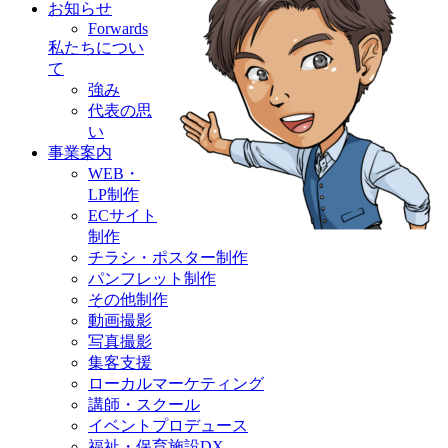
お知らせ
Forwards
私たちについ
て
強み
代表の思
い
事業案内
WEB・
LP制作
ECサイト
制作
チラシ・ポスター制作
パンフレット制作
その他制作
動画撮影
写真撮影
集客支援
ローカルマーケティング
講師・スクール
イベントプロデュース
福祉・保育施設DX