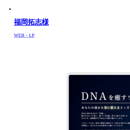
福岡拓志様
WEB・LP