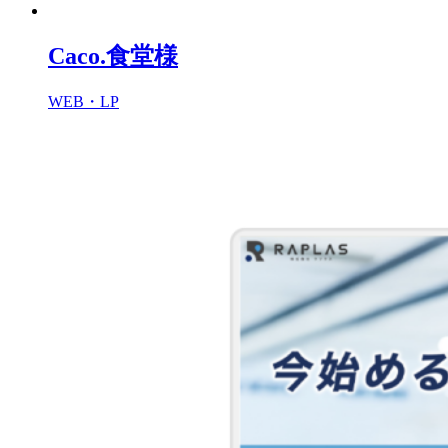
Caco.食堂様
WEB・LP